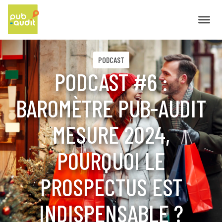
PODCAST
PODCAST #6 :
BAROMÈTRE PUB-AUDIT
MESURE 2024,
POURQUOI LE
PROSPECTUS EST
INDISPENSABLE ?