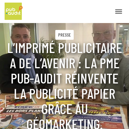
PRESSE
L’IMPRIMÉ PUBLICITAIRE
A DE L’AVENIR : LA PME
PUB-AUDIT RÉINVENTE
LA PUBLICITÉ PAPIER
GRÂCE AU
GÉOMARKETING.